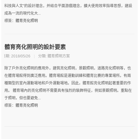
科技與人文”的設計理念，并結合平面游戲理念，擴大使用效率指導思想，建設
成為一流的現代化大...
標簽：
體育亮化照明
體育亮化照明的設計要素
日期: 2018/05/26
|
分類:
體育照明方案
除了戶外亮化照明的應用外，建筑亮化照明，景觀照明，道路亮化照明等，也
在體育場館得到廣泛應用。體育場館是運動訓練和體育比賽的專業場所。有兩
種類型的室內運動場地和戶外運動場地。因此，體育館亮化照明起著重要的作
用。 體育場內的亮化照明不需要具有強烈的裝飾特征，例如景觀照明。重點在
于照明，但也要避免...
標簽：
體育亮化照明