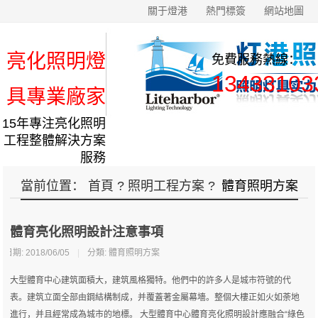
關于燈港
熱門標簽
網站地圖
亮化照明燈
免費服務熱線：
13433103
具專業廠家
15年專注亮化照明
工程整體解決方案
服務
當前位置：
首頁
?
照明工程方案
?
體育照明方案
體育亮化照明設計注意事項
日期: 2018/06/05
|
分類:
體育照明方案
大型體育中心建筑面積大，建筑風格獨特。他們中的許多人是城市符號的代
表。建筑立面全部由鋼結構制成，并覆蓋著金屬幕墻。整個大樓正如火如荼地
進行，并且經常成為城市的地標。 大型體育中心體育亮化照明設計應融合“綠色