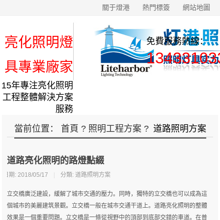
關于燈港
熱門標簽
網站地圖
亮化照明燈
免費服務熱線：
13433103
具專業廠家
15年專注亮化照明
工程整體解決方案
服務
當前位置：
首頁
?
照明工程方案
?
道路照明方案
道路亮化照明的路燈點綴
日期: 2018/05/17
|
分類:
道路照明方案
立交橋廣泛建設，緩解了城市交通的壓力。同時，獨特的立交橋也可以成為這
個城市的美麗建筑景觀。立交橋一般在城市交通干道上。道路亮化照明的整體
效果是一個重要問題。立交橋是一條從視野中的頂部到底部交錯的車道。在普