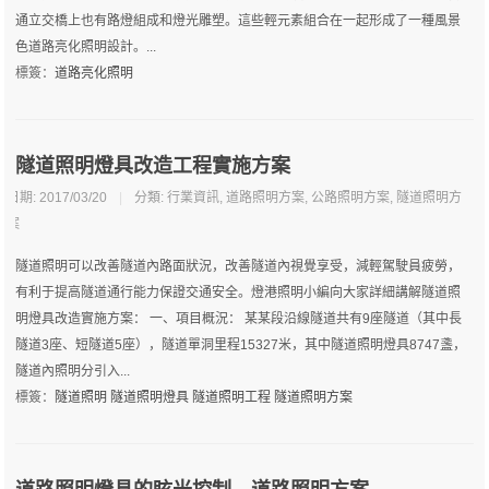
通立交橋上也有路燈組成和燈光雕塑。這些輕元素組合在一起形成了一種風景
色道路亮化照明設計。...
標簽：
道路亮化照明
隧道照明燈具改造工程實施方案
日期: 2017/03/20
|
分類:
行業資訊
,
道路照明方案
,
公路照明方案
,
隧道照明方
案
隧道照明可以改善隧道內路面狀況，改善隧道內視覺享受，減輕駕駛員疲勞，
有利于提高隧道通行能力保證交通安全。燈港照明小編向大家詳細講解隧道照
明燈具改造實施方案： 一、項目概況： 某某段沿線隧道共有9座隧道（其中長
隧道3座、短隧道5座），隧道單洞里程15327米，其中隧道照明燈具8747盞，
隧道內照明分引入...
標簽：
隧道照明
隧道照明燈具
隧道照明工程
隧道照明方案