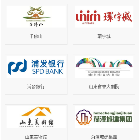
千佛山
環宇城
浦發銀行
山東省會大劇院
山東美術館
菏澤城建集團