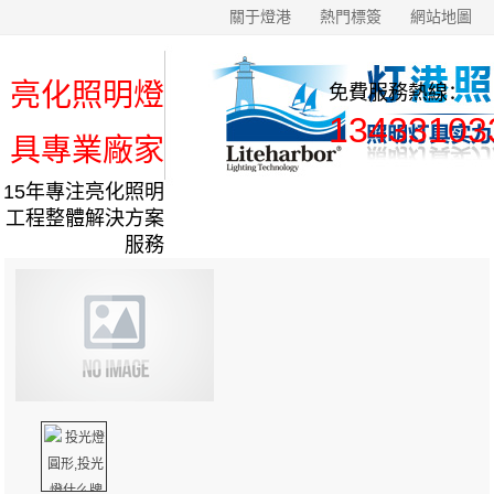
關于燈港
熱門標簽
網站地圖
亮化照明燈
免費服務熱線：
13433103
具專業廠家
15年專注亮化照明
工程整體解決方案
服務