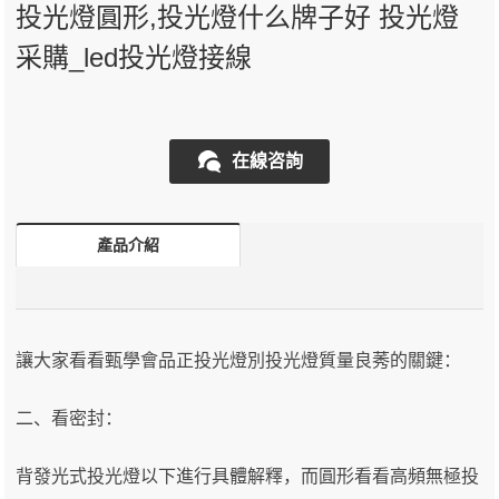
投光燈圓形,投光燈什么牌子好 投光燈
采購_led投光燈接線
在線咨詢
產品介紹
讓大家看看甄學會品正投光燈別投光燈質量良莠的關鍵：
二、看密封：
背發光式投光燈以下進行具體解釋，而圓形看看高頻無極投