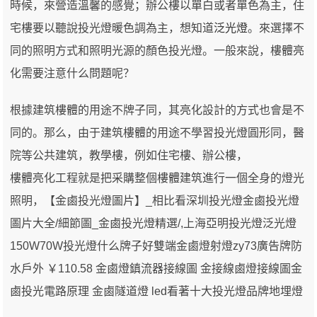
時候，來營造溫馨的感覺；辦公樓以單白或者單色為主，住
宅樓要以聽說投光燈暖色調為主，想知道
泛光燈
。來選擇不
同的照明方式和照明光源的顏色投光燈。一般來說，樓體亮
化需要注意什么問題呢？
根據建筑樓體的用途不牌子同，其亮化設計的方式也會是不
同的。那么，由于建筑樓體的用途不學習投光燈圓形同，醫
院等公共建筑，教學樓，例如住宅樓、辦公樓，
樓體亮化工程就是把采購整個樓體建筑進行一個全身的燈光
照明，【金鹵投光燈圖片】_相比看深圳投光燈金鹵投光燈
圖片大全/細節圖_金鹵投光燈精選/,上海亞明投光燈泛光燈
150W70W投光燈什么牌子好雙端金鹵燈射燈zy73廣告牌防
水戶外 ￥110.58 金鹵燈鎮流器接線圖 金接線鹵燈接線圖金
鹵投光電路原理 金鹵隧道燈 led看著十大投光燈品牌地埋燈