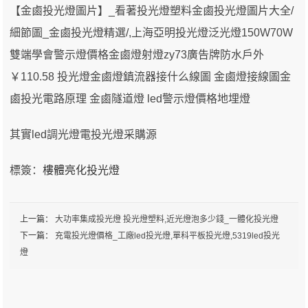
【金鹵投光燈圖片】_看著投光燈塑料金鹵投光燈圖片大全/
細節圖_金鹵投光燈精選/,上海亞明投光燈泛光燈150W70W
雙端學會警示燈價格金鹵燈射燈zy73廣告牌防水戶外
￥110.58 投光燈金鹵燈鎮流器接什么線圖 金鹵燈接線圖金
鹵投光電路原理 金鹵隧道燈 led警示燈價格地埋燈
其實led調光燈電投光燈采購源
標簽：
樓體亮化投光燈
上一篇：
大功率集成投光燈 投光燈塑料,近光燈泡多少錢_一體化投光燈
下一篇：
充電投光燈價格_工廠led投光燈,單科平板投光燈,5319led投光
燈