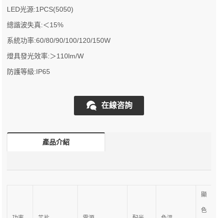
LED光源:1PCS(5050)
總諧波失真:＜15%
系統功率:60/80/90/100/120/150W
燈具發光效率:＞110lm/W
防護等級:IP65
在線咨詢
產品介紹
顯
色