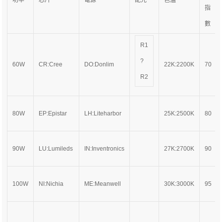
功率
芯片
電源
配光
色溫
指
數
R1
?
60W
CR:Cree
DO:Donlim
22K:2200K
70
R2
80W
EP:Epistar
LH:Liteharbor
25K:2500K
80
90W
LU:Lumileds
IN:Inventronics
27K:2700K
90
100W
NI:Nichia
ME:Meanwell
30K:3000K
95