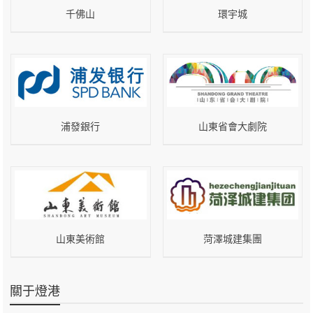
千佛山
環宇城
浦發銀行
山東省會大劇院
山東美術館
菏澤城建集團
關于燈港