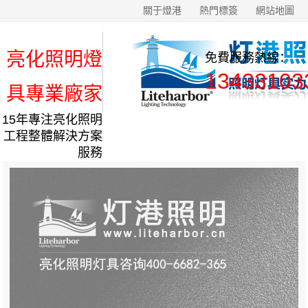
關于燈港
熱門標簽
網站地圖
亮化照明燈
免費服務熱線：
13433103
具專業廠家
15年專注亮化照明
工程整體解決方案
服務