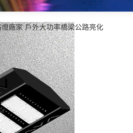
ED路燈廠家 戶外大功率橋梁公路亮化
0W