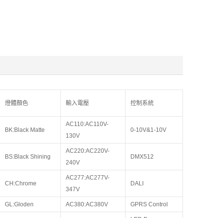
燈體顏色
輸入電壓
控制系統
AC110:AC110V-
BK:Black Matte
0-10V&1-10V
130V
AC220:AC220V-
BS:Black Shining
DMX512
240V
AC277:AC277V-
CH:Chrome
DALI
347V
GL:Gloden
AC380:AC380V
GPRS Control