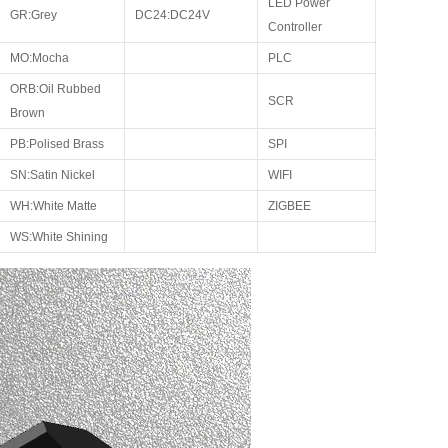
LED Power
GR:Grey
DC24:DC24V
Controller
MO:Mocha
PLC
ORB:Oil Rubbed
SCR
Brown
PB:Polised Brass
SPI
SN:Satin Nickel
WIFI
WH:White Matte
ZIGBEE
WS:White Shining