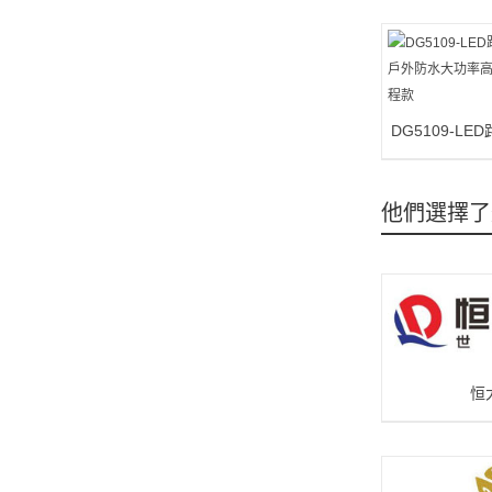
DG5109-L
能戶外防水大功
路
他們選擇了
恒