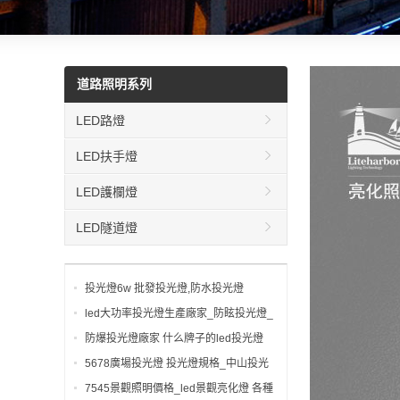
道路照明系列
LED路燈
LED扶手燈
LED護欄燈
LED隧道燈
投光燈6w 批發投光燈,防水投光燈
led大功率投光燈生產廠家_防眩投光燈_
投光燈功率多少 新投光燈
防爆投光燈廠家 什么牌子的led投光燈
好 減震投光燈
5678廣場投光燈 投光燈規格_中山投光
燈_哪個品牌的投光燈
7545景觀照明價格_led景觀亮化燈 各種