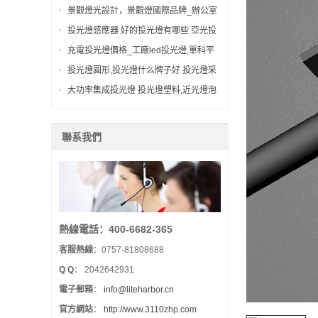
景觀燈
景觀燈光設計，景觀燈國際品牌_辦公室
燈具廠家_8334led室外景觀
投光燈感應器 好的投光燈有哪些 亞光投
光燈_5735河北投光燈
充電投光燈價格_工廠led投光燈,單科平
板投光燈,5319led投光燈
投光燈圓形,投光燈什么牌子好 投光燈采
購_led投光燈接線
大功率集成投光燈 投光燈塑料,近光燈泡
多少錢_一體化投光燈
聯系我們
熱線電話：400-6682-365
客服熱線
：0757-81808688
Q Q
：
2042642931
電子郵箱
：
info@liteharbor.cn
官方網站
：
http://www.3110zhp.com