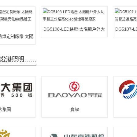
DG5108-LED路燈 太陽能戶外大
DG5107
ED路燈定制廠家 太陽
功率智慧公路亮化led路燈專業廠
陽能智慧道
率高架橋亮化led
家
燈工程款
燈港照明……
大集團
寶耀