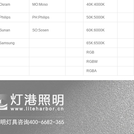
Osram
MO:Moso
40K:4000K
Philips
PH:Philips
50K:5000K
Sunan
SO:Sosen
60K:6000K
Samsung
65K:6500K
RGB
RGBW
RGBA