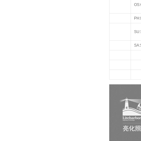
OS:
PH:
SU:
SA: