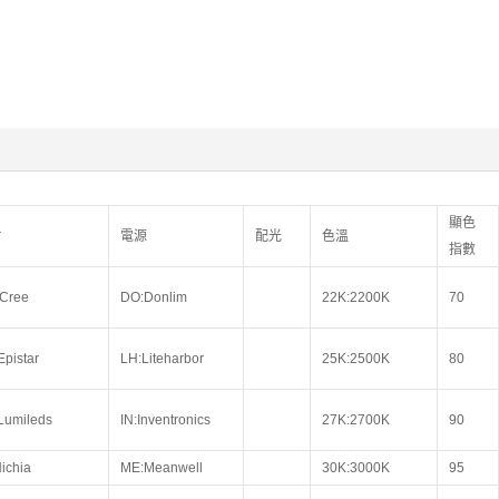
顯色
片
電源
配光
色溫
指數
Cree
DO:Donlim
22K:2200K
70
Epistar
LH:Liteharbor
25K:2500K
80
Lumileds
IN:Inventronics
27K:2700K
90
Nichia
ME:Meanwell
30K:3000K
95