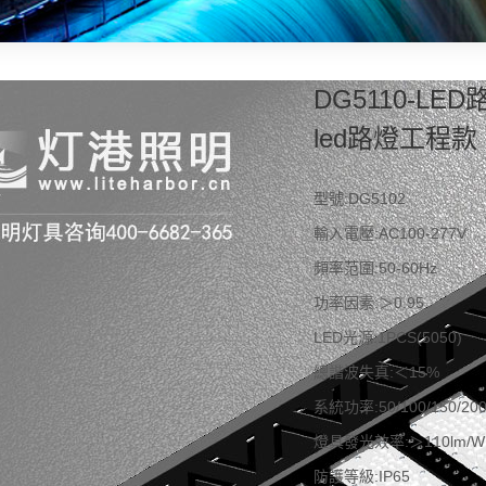
DG5110-L
led路燈工程款
型號:DG5102
輸入電壓:AC100-277V
頻率范圍:50-60Hz
功率因素:＞0.95
LED光源:1PCS(5050)
總諧波失真:＜15%
系統功率:50/100/150/20
燈具發光效率:＞110lm/W
防護等級:IP65