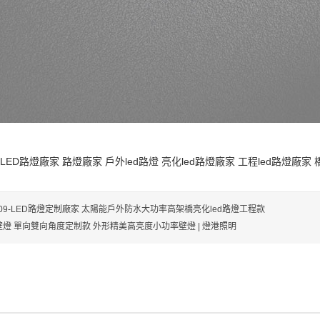
LED路燈廠家
路燈廠家
戶外led路燈
亮化led路燈廠家
工程led路燈廠家
109-LED路燈定制廠家 太陽能戶外防水大功率高架橋亮化led路燈工程款
 壁燈 單向雙向角度定制款 外形精美高亮度小功率壁燈 | 燈港照明