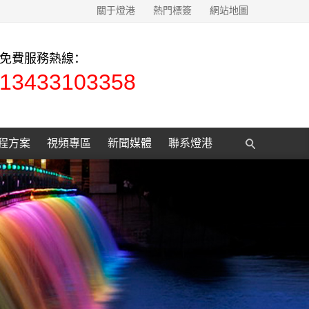
關于燈港
熱門標簽
網站地圖
免費服務熱線：
13433103358
程方案
視頻專區
新聞媒體
聯系燈港