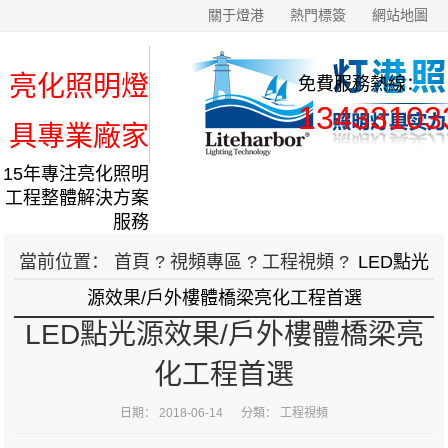
關于燈港
熱門標簽
網站地圖
亮化照明燈
免費服務熱線：
13433103
具專業廠家
15年專注亮化照明
工程整體解決方案
服務
當前位置：
首頁
?
視頻專區
?
工程視頻
?
LED點光
源效果/戶外樓體橋梁亮化工程首選
LED點光源效果/戶外樓體橋梁亮
化工程首選
日期： 2018-06-14 分類：
工程視頻