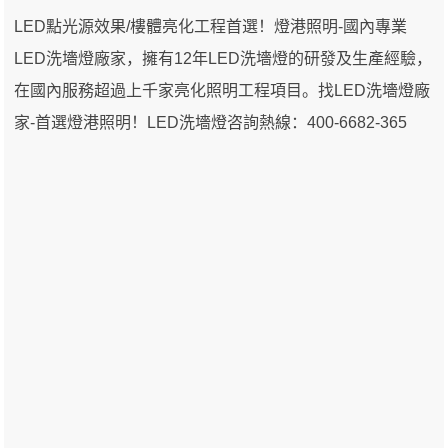
LED點光源效果/樓體亮化工程首選！燈港照明-國內專業
LED洗墻燈廠家，擁有12年LED洗墻燈的研發及生產經驗，
在國內服務超過上千家亮化照明工程項目。找LED洗墻燈廠
家-首選燈港照明！LED洗墻燈咨詢熱線：400-6682-365