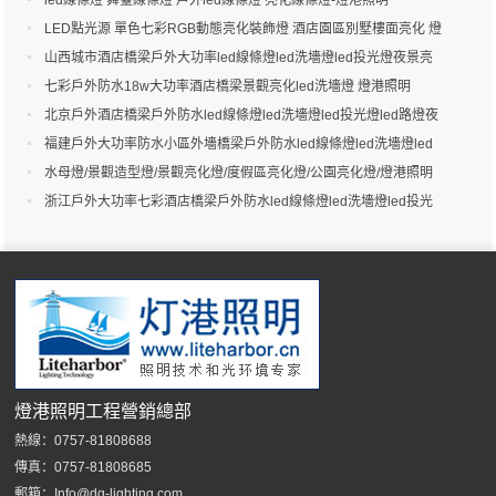
led線條燈 舞臺線條燈 戶外led線條燈 亮化線條燈-燈港照明
LED點光源 單色七彩RGB動態亮化裝飾燈 酒店園區別墅樓面亮化 燈
港照明
山西城市酒店橋梁戶外大功率led線條燈led洗墻燈led投光燈夜景亮
化-燈港照明
七彩戶外防水18w大功率酒店橋梁景觀亮化led洗墻燈 燈港照明
北京戶外酒店橋梁戶外防水led線條燈led洗墻燈led投光燈led路燈夜
景亮化-燈港照明
福建戶外大功率防水小區外墻橋梁戶外防水led線條燈led洗墻燈led
投光燈led路燈夜景效果-燈港照明
水母燈/景觀造型燈/景觀亮化燈/度假區亮化燈/公園亮化燈/燈港照明
浙江戶外大功率七彩酒店橋梁戶外防水led線條燈led洗墻燈led投光
燈led路燈夜景效果-燈港照明
燈港照明工程營銷總部
熱線：0757-81808688
傳真：0757-81808685
郵箱：Info@dg-lighting.com