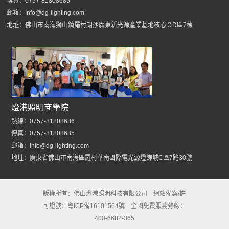
傳真：0757-81808685
郵箱：Info@dg-lighting.com
地址：佛山市南海獅山鎮羅村朗沙廣東新光源產業基地核心區D區7棟
燈港照明商學院
熱線：0757-81808686
傳真：0757-81808685
郵箱：Info@dg-lighting.com
地址：廣東省佛山市南海區羅村華南國際電光源燈飾城C區7路30號
版權所有：
佛山燈港照明科技有限公司
網站備案/許
可證號：
粵ICP備16101564號
全國免費服務熱線：
400-6682-365