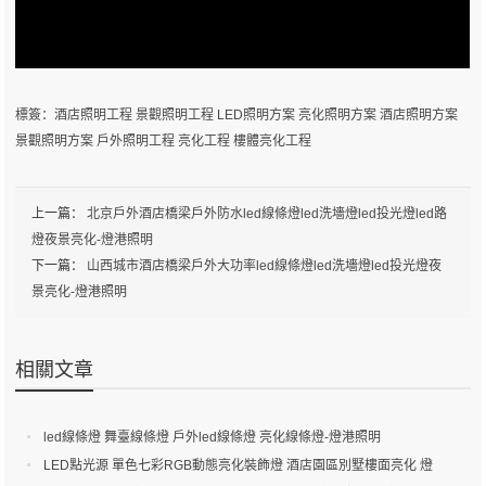
標簽：
酒店照明工程
景觀照明工程
LED照明方案
亮化照明方案
酒店照明方案
景觀照明方案
戶外照明工程
亮化工程
樓體亮化工程
上一篇：
北京戶外酒店橋梁戶外防水led線條燈led洗墻燈led投光燈led路
燈夜景亮化-燈港照明
下一篇：
山西城市酒店橋梁戶外大功率led線條燈led洗墻燈led投光燈夜
景亮化-燈港照明
相關文章
led線條燈 舞臺線條燈 戶外led線條燈 亮化線條燈-燈港照明
LED點光源 單色七彩RGB動態亮化裝飾燈 酒店園區別墅樓面亮化 燈