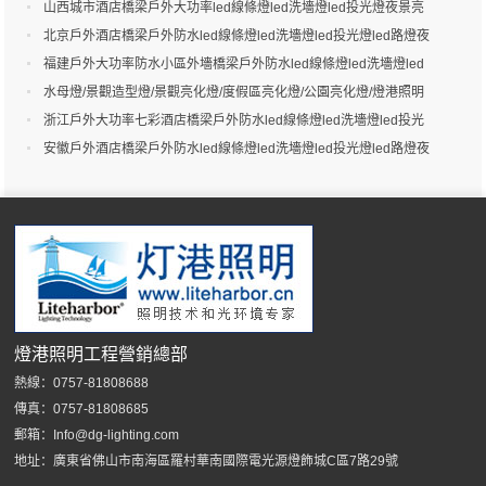
港照明
山西城市酒店橋梁戶外大功率led線條燈led洗墻燈led投光燈夜景亮
化-燈港照明
北京戶外酒店橋梁戶外防水led線條燈led洗墻燈led投光燈led路燈夜
景亮化-燈港照明
福建戶外大功率防水小區外墻橋梁戶外防水led線條燈led洗墻燈led
投光燈led路燈夜景效果-燈港照明
水母燈/景觀造型燈/景觀亮化燈/度假區亮化燈/公園亮化燈/燈港照明
浙江戶外大功率七彩酒店橋梁戶外防水led線條燈led洗墻燈led投光
燈led路燈夜景效果-燈港照明
安徽戶外酒店橋梁戶外防水led線條燈led洗墻燈led投光燈led路燈夜
景效果-燈港照明
燈港照明工程營銷總部
熱線：0757-81808688
傳真：0757-81808685
郵箱：Info@dg-lighting.com
地址：廣東省佛山市南海區羅村華南國際電光源燈飾城C區7路29號