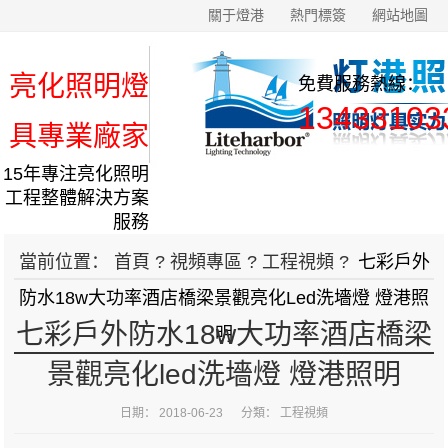
關于燈港
熱門標簽
網站地圖
亮化照明燈
免費服務熱線：
13433103
具專業廠家
15年專注亮化照明
工程整體解決方案
服務
當前位置：
首頁
?
視頻專區
?
工程視頻
?
七彩戶外
防水18w大功率酒店橋梁景觀亮化led洗墻燈 燈港照
七彩戶外防水18w大功率酒店橋梁
明
景觀亮化led洗墻燈 燈港照明
日期： 2018-06-23 分類：
工程視頻