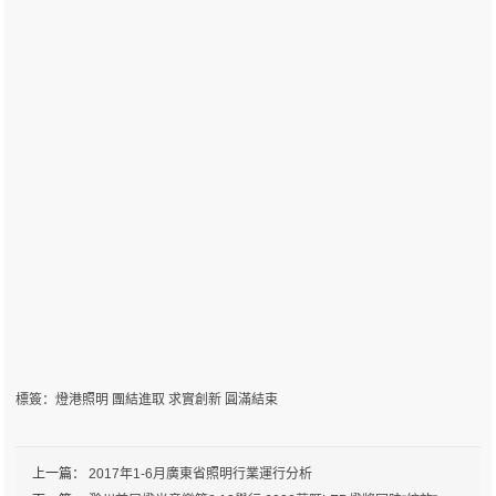
標簽：
燈港照明
團結進取
求實創新
圓滿結束
上一篇：
2017年1-6月廣東省照明行業運行分析