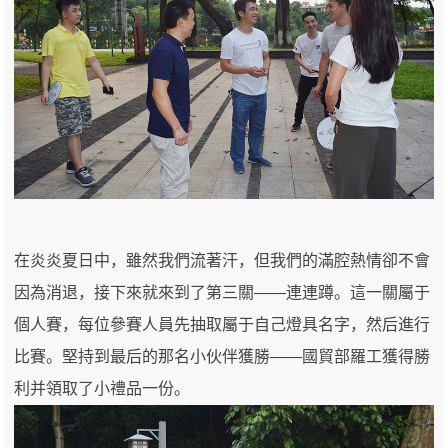
在炎炎夏日中，雖然我們流著汗，但我們的滿腔熱情卻不會
因為消退，接下來就來到了第三關——連連蹲。這一關屬于
個人賽，每位參賽人員先抽取屬于自己燈具名字，然后進行
比賽。堅持到最后的那名小伙伴獲勝——國貿部羅工獲得勝
利并領取了小禮品一份。