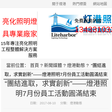
關于燈港
熱門標簽
網站地圖
亮化照明燈
免費服務熱線：
13433103
具專業廠家
15年專注亮化照明
工程整體解決方案
服務
當前位置：
首頁
?
新聞媒體
?
燈港動態
?
“團結進
取，求實創新”——燈港照明7月份員工活動圓滿結束
“團結進取，求實創新”——燈港照
明7月份員工活動圓滿結束
日期： 2017-08-10 分類：
燈港動態