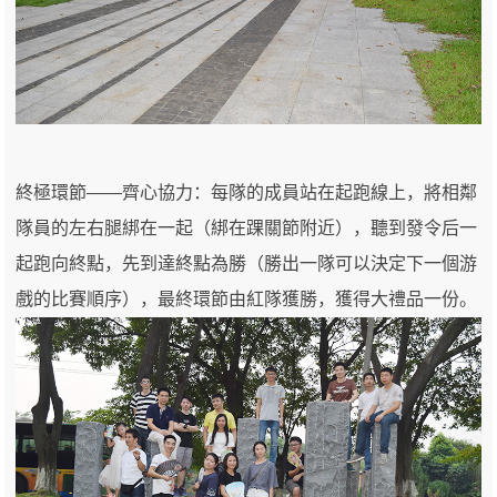
終極環節——齊心協力：每隊的成員站在起跑線上，將相鄰
隊員的左右腿綁在一起（綁在踝關節附近），聽到發令后一
起跑向終點，先到達終點為勝（勝出一隊可以決定下一個游
戲的比賽順序），最終環節由紅隊獲勝，獲得大禮品一份。