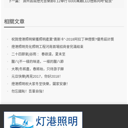
下一篇：
滁州首屆燈光音樂節8.12舉行 6000萬顆LED燈將同時“綻放”
相關文章
祝賀燈港照明榮獲照明產業“奧斯卡”-2018阿拉丁神燈獎?優秀設計獎
燈港照明亮化照明工程河南首場招商會完滿結束
二十四節氣|谷雨 ： 春欲遠，夏未至
臘八|不一樣的味道，一樣的臘八節
大寒|冬將盡，春將始，只待游子歸
元旦快樂|再見2017，你好2018！
燈港照明祝大家冬至快樂，闔家安康！
勿忘國恥！吾輩自強！